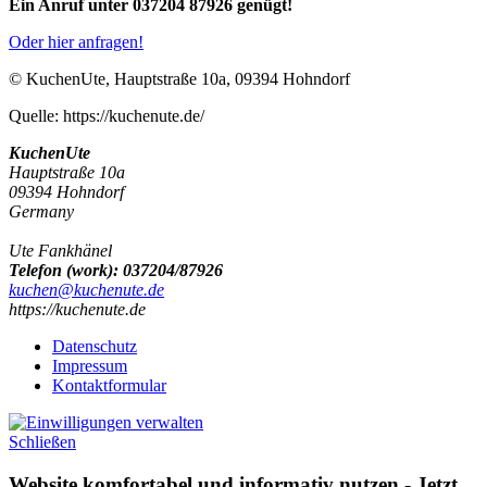
Ein Anruf unter 037204 87926 genügt!
Oder hier anfragen!
© KuchenUte, Hauptstraße 10a, 09394 Hohndorf
Quelle: https://kuchenute.de/
KuchenUte
Hauptstraße 10a
09394
Hohndorf
Germany
Ute Fankhänel
Telefon
(
work
)
:
037204/87926
kuchen@kuchenute.de
https://kuchenute.de
Datenschutz
Impressum
Kontaktformular
Schließen
Website komfortabel und informativ nutzen - Jetzt