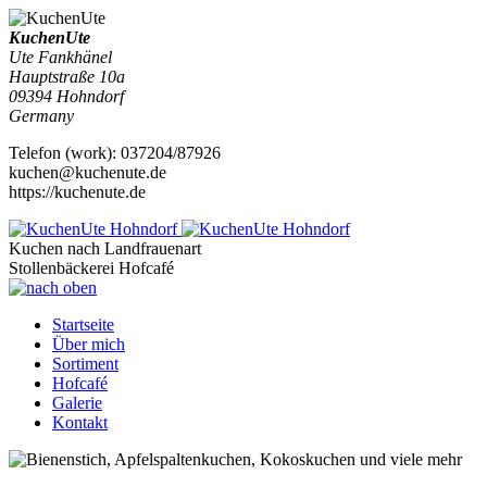
KuchenUte
Ute Fankhänel
Hauptstraße 10a
09394
Hohndorf
Germany
Telefon
(
work
)
:
037204/87926
kuchen@kuchenute.de
https://kuchenute.de
Kuchen nach Landfrauenart
Stollenbäckerei
Hofcafé
Startseite
Über mich
Sortiment
Hofcafé
Galerie
Kontakt