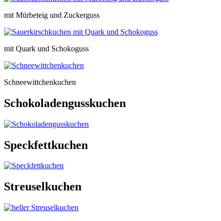
mit Mürbeteig und Zuckerguss
mit Quark und Schokoguss
Schneewittchenkuchen
Schokoladengusskuchen
Speckfettkuchen
Streuselkuchen