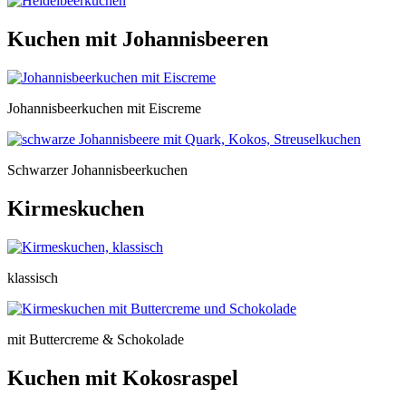
Kuchen mit Johannisbeeren
Johannisbeerkuchen mit Eiscreme
Schwarzer Johannisbeerkuchen
Kirmeskuchen
klassisch
mit Buttercreme & Schokolade
Kuchen mit Kokosraspel