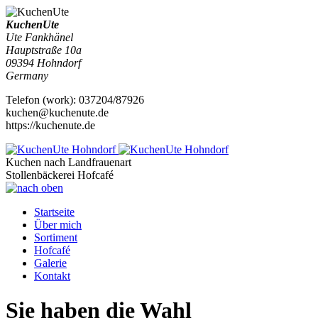
KuchenUte
Ute Fankhänel
Hauptstraße 10a
09394
Hohndorf
Germany
Telefon
(
work
)
:
037204/87926
kuchen@kuchenute.de
https://kuchenute.de
Kuchen nach Landfrauenart
Stollenbäckerei
Hofcafé
Startseite
Über mich
Sortiment
Hofcafé
Galerie
Kontakt
Sie haben die Wahl