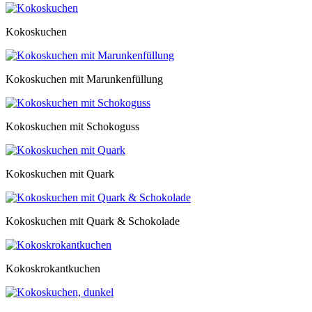
Kokoskuchen
Kokoskuchen mit Marunkenfüllung
Kokoskuchen mit Schokoguss
Kokoskuchen mit Quark
Kokoskuchen mit Quark & Schokolade
Kokoskrokantkuchen