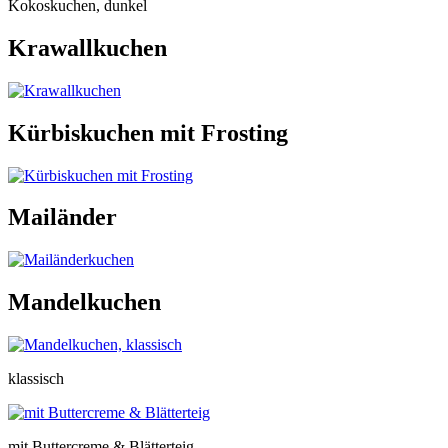
Kokoskuchen, dunkel
Krawallkuchen
Kürbiskuchen mit Frosting
Mailänder
Mandelkuchen
klassisch
mit Buttercreme & Blätterteig